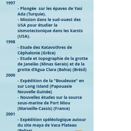
1997
- Plongée sur les épaves de Yasi
Ada (Turquie).
- Mission dans le sud-ouest des
USA pour étudier la
sismotectonique dans les karsts
(USA).
1998
- Etude des Katavothres de
Céphalonie (Grêce)
- Etude et topographie de la grotte
de Janelào (Minas Gerais) et de la
grotte d’Agua Clara (Bahia) (Brésil)
2000
- Expédition de la "Boudeuse" en
sur Long Island (Papouasie
Nouvelle Guinée)
- Nouvelles études sur la source
sous-marine de Port Miou
(Marseille-Cassis) (France)
2001
- Expédition spéléologique autour
du site maya de Vaca Plateau
(Belize)