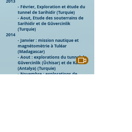
2013
- Février, Exploration et étude du
tunnel de Sarihidir (Turquie)
- Aout, Etude des souterrains de
Sarihidir et de Gûvercinlik
(Turquie)
2014
- Janvier : mission nautique et
magnétomètrie à Tuléar
(Madagascar)
- Aout : explorations du tunnel de
Gûvercinlik (Ûchisar) et de Kadiin
(Antalya) (Turquie)
- Novembre : explorations de
différents sites troglodytiques à
Kayseri, Agirnas, Guvercinlik
(Turquie)
2015
- Février : exploration et
topographie de la grotte de Kadiin
à Alanya (Turquie)
- Juillet à Octobre : début de la
mission Karstodyssée (Nice,
Cannes, Porquerolles) sur le